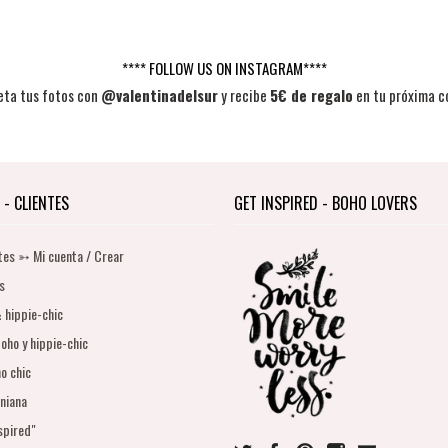
**** FOLLOW US ON INSTAGRAM****
eta tus fotos con
@valentinadelsur
y recibe
5€ de regalo
en tu próxima c
 - CLIENTES
GET INSPIRED - BOHO LOVERS
tes ➳ Mi cuenta / Crear
s
 hippie-chic
oho y hippie-chic
o chic
niana
spired"