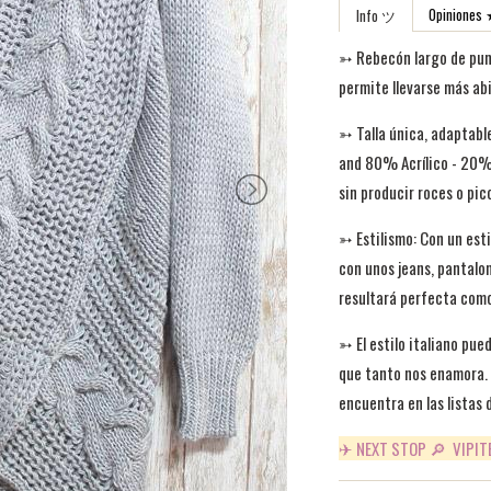
Opinion
Info ツ
➳
Rebecón largo de punt
permite llevarse más ab
➳ Talla única, adaptabl
and 80% Acrílico - 20% 
sin producir roces o pic
➳ Estilismo: Con un esti
con unos jeans, pantalon
resultará perfecta como
➳
El estilo italiano pu
que tanto nos enamora.
encuentra en las listas d
✈ NEXT STOP 🔎 VIPITE