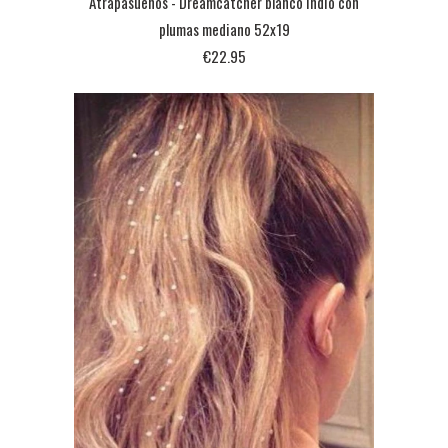
Atrapasueños - Dreamcatcher blanco indio con
plumas mediano 52x19
€22.95