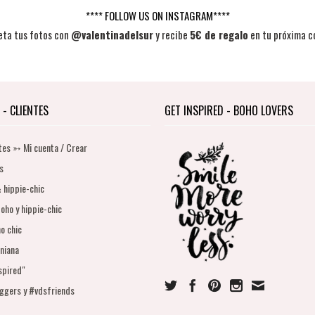
**** FOLLOW US ON INSTAGRAM****
eta tus fotos con
@valentinadelsur
y recibe
5€ de regalo
en tu próxima c
 - CLIENTES
GET INSPIRED - BOHO LOVERS
tes ➳ Mi cuenta / Crear
s
 hippie-chic
oho y hippie-chic
o chic
niana
spired"
oggers y #vdsfriends