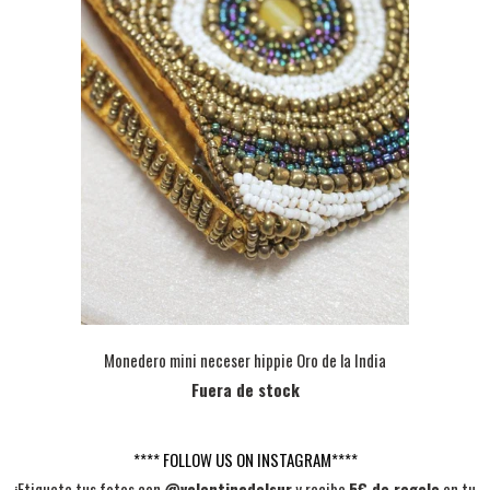
Monedero mini neceser hippie Oro de la India
Fuera de stock
**** FOLLOW US ON INSTAGRAM****
¡Etiqueta tus fotos con
@valentinadelsur
y recibe
5€ de regalo
en tu