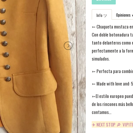
Opinion
Info ツ
➳
Chaqueta mostaza enta
Con doble botonadura tal
tanto delanteros como e
perfectamente a la form
simulados.
➳
Perfecta para combina
➳ Made with love and: 
➳El estilo europeo pued
de los rincones más bell
contamos...
✈ NEXT STOP 🔎 VIPITE