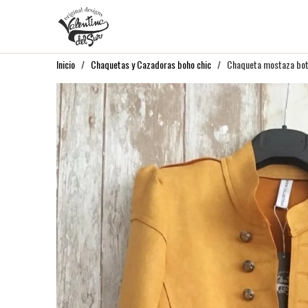
Inicio
/
Chaquetas y Cazadoras boho chic
/ Chaqueta mostaza boton