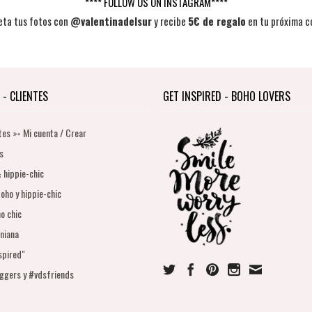
**** FOLLOW US ON INSTAGRAM****
eta tus fotos con
@valentinadelsur
y recibe
5€ de regalo
en tu próxima c
 - CLIENTES
GET INSPIRED - BOHO LOVERS
tes ➳ Mi cuenta / Crear
s
 hippie-chic
oho y hippie-chic
o chic
niana
spired"
oggers y #vdsfriends