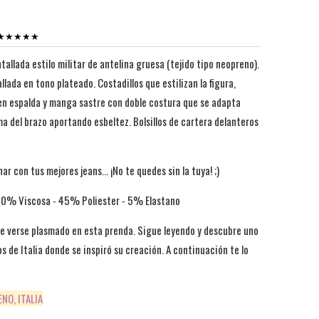
es ★★★★★
llada estilo militar de antelina gruesa (tejido tipo neopreno).
lada en tono plateado. Costadillos que estilizan la figura,
n espalda y manga sastre con doble costura que se adapta
a del brazo aportando esbeltez. Bolsillos de cartera delanteros
r con tus mejores jeans... ¡No te quedes sin la tuya! ;)
50% Viscosa - 45% Poliester - 5% Elastano
e verse plasmado en esta prenda. Sigue leyendo y descubre uno
os de Italia donde se inspiró su creación. A continuación te lo
NO, ITALIA