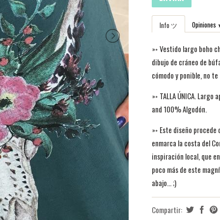
Opinion
Info ツ
➳
Vestido largo boho c
dibujo de cráneo de búfa
cómodo y ponible, no te
➳ TALLA ÚNICA. Largo ap
and 100% Algodón.
➳
Este diseño procede
enmarca la costa del Co
inspiración local, que e
poco más de este magníf
abajo... ;)
Compartir: