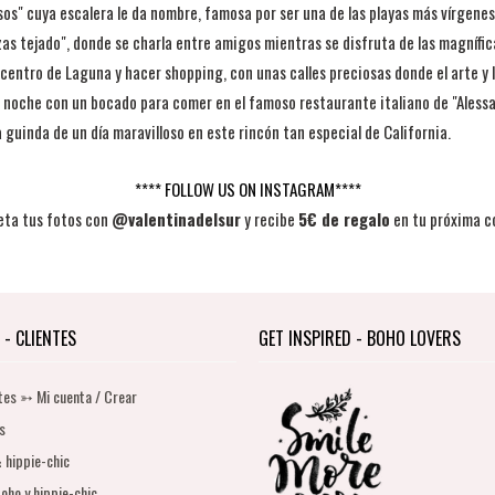
os" cuya escalera le da nombre, famosa por ser una de las playas más vírgenes d
rrazas tejado", donde se charla entre amigos mientras se disfruta de las magníf
el centro de Laguna y hacer shopping, con unas calles preciosas donde el arte y
 noche con un bocado para comer en el famoso restaurante italiano de "Alessa" 
 guinda de un día maravilloso en este rincón tan especial de California.
**** FOLLOW US ON INSTAGRAM****
eta tus fotos con
@valentinadelsur
y recibe
5€ de regalo
en tu próxima c
 - CLIENTES
GET INSPIRED - BOHO LOVERS
tes ➳ Mi cuenta / Crear
s
 hippie-chic
oho y hippie-chic