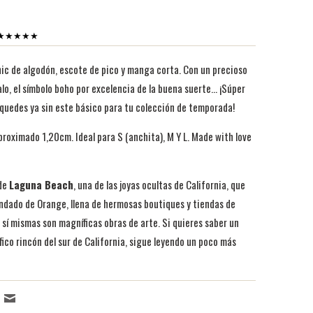
es ★★★★★
hic de algodón, escote de pico y manga corta. Con un precioso
lo, el símbolo boho por excelencia de la buena suerte... ¡Súper
 quedes ya sin este básico para tu colección de temporada!
roximado 1,20cm. Ideal para S (anchita), M Y L.
Made with love
 de
Laguna Beach
, una de las joyas ocultas de California, que
ndado de Orange, llena de hermosas boutiques y tiendas de
n sí mismas son magníficas obras de arte. Si quieres saber un
ico rincón del sur de California, sigue leyendo un poco más