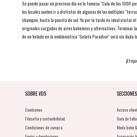
Se puede pasar un precioso día en la famosa "Cala de los 1000 pas
los locales suelen ir a disfrutar de algunas de las múltiples "te
champan, hasta la puesta de sol. Ya por la tarde es ideal visitar 
originales cargados de aires bohemios y alternativos. Terminar la
de un helado en la emblemática "Gelato Paradiso" será sin duda la
¡Etiqu
SOBRE VDS
SECCIONES
Conócenos
Acceso clien
Filosofía y sostenibilidad
Guía de talla
Condiciones de compra
Moda boho &
Envíos y devoluciones
Accesorios b