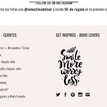
**** FOLLOW US ON INSTAGRAM****
eta tus fotos con
@valentinadelsur
y recibe
5€ de regalo
en tu próxima c
 - CLIENTES
GET INSPIRED - BOHO LOVERS
tes ➳ Mi cuenta / Crear
s
 hippie-chic
oho y hippie-chic
o chic
niana
spired"
oggers y #vdsfriends