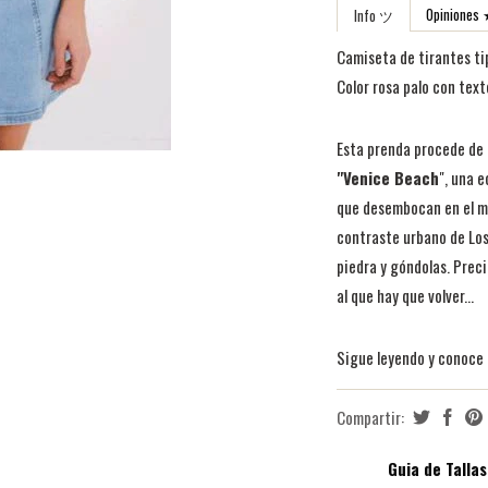
Opinion
Info ツ
Camiseta de tirantes tip
Color rosa palo con tex
Esta prenda procede de 
"Venice Beach
", una 
que desembocan en el ma
contraste urbano de Los
piedra y góndolas. Prec
al que hay que volver...
Sigue leyendo y conoce u
Compartir:
Guia de Tallas