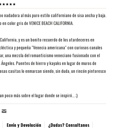
es ★★★★★
o nadadora al más puro estilo californiano de sisa ancha y baja.
to en color gris de VENICE BEACH CALIFORNIA.
California, y es un bonito recuerdo de los atardeceres en
ecléctica y pequeña "Venecia americana" con curiosos canales
r, una mezcla del romanticismo veneciano fusionado con el
 Ángeles. Puentes de hierro y kayaks en lugar de muros de
iosas casitas lo enmarcan siendo, sin duda, un rincón pintoresco
n poco más sobre el lugar donde se inspiró... ;)
Envío y Devolución
¿Dudas? Consultanos