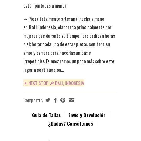
están pintadas a mano)
➳ Pieza totalmente artesanal h
echa a mano
en
Bali
, Indonesia, e
laborada principalmente por
mujeres
que durante su tiempo libre dedican horas
a elaborar cada una de estas piezas con todo su
amor y esmero para hacerlas únicas e
irrepetibles.
Te mostramos un poco más sobre este
lugar a continuación...
✈ NEXT STOP 🔎
B
ALI, INDONESIA
Compartir:
Guia de Tallas
Envío y Devolución
¿Dudas? Consultanos