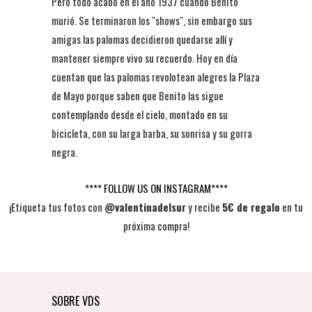
Pero todo acabó en el año 1937 cuando Benito
murió. Se terminaron los "shows", sin embargo sus
amigas las palomas decidieron quedarse allí y
mantener siempre vivo su recuerdo. Hoy en día
cuentan que las palomas revolotean alegres la Plaza
de Mayo porque saben que Benito las sigue
contemplando desde el cielo, montado en su
bicicleta, con su larga barba, su sonrisa y su gorra
negra.
**** FOLLOW US ON INSTAGRAM****
¡Etiqueta tus fotos con
@valentinadelsur
y recibe
5€ de regalo
en tu
próxima compra!
SOBRE VDS